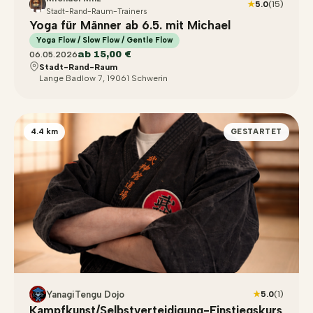
★
5.0
(15)
Stadt-Rand-Raum-Trainers
Yoga für Männer ab 6.5. mit Michael
Yoga Flow / Slow Flow / Gentle Flow
ab 15,00 €
06.05.2026
Stadt-Rand-Raum
Lange Badlow 7, 19061 Schwerin
4.4 km
GESTARTET
YanagiTengu Dojo
★
5.0
(1)
Kampfkunst/Selbstverteidigung-Einstiegskurs